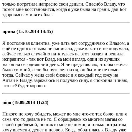
только потратила напрасно свои деньги. Спасибо Владу, что
помог мне восстановится, когда я уже была на грани. дай Бог
здоровья вам и всех благ.
ирина
(15.10.2014 14:45)
Я постоянная клиентка, уже пять лет сотрудничаю с Владом, а
ещё не одного отзыва не написала, даже как-то и не подумала,
сейчас только случайно наткнулась на этот раздел и решила
исправится - так вот Влад, на мой взгляд, один из лучших
магов на сегодняшний день. Я не представляю, что бы сейчас
было со мной, если бы пять лет назад, он бы мне не помог
тогда. Сейчас у меня свой бизнес и я каждый год езжу на
Алтай к Владу, заряжаюсь и получаю силу, я спокойна и знаю,
что всё будет хорошо.
nino
(19.09.2014 11:24)
Никого не хочу обидеть, может во мне что-то так было, или я
сама что-то делала не то. Я обращалась ко многим магам со
своей проблемой, но никто мне не помог, я только потратила
кучу времени, денег и нервов. Когда обратилась к Владу уже