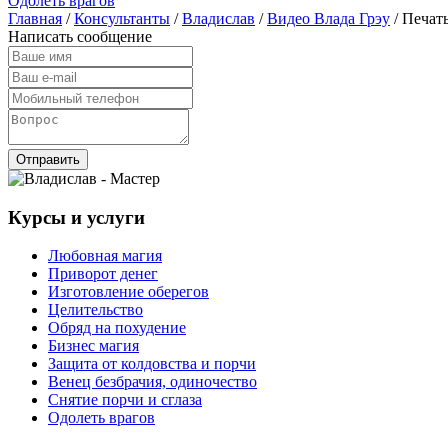
Одолеть врагов
Главная
/
Консультанты
/
Владислав
/
Видео Влада Грэу
/ Печат
Написать сообщение
Отправить
Курсы и услуги
Любовная магия
Приворот денег
Изготовление оберегов
Целительство
Обряд на похудение
Бизнес магия
Защита от колдовства и порчи
Венец безбрачия, одиночество
Снятие порчи и сглаза
Одолеть врагов