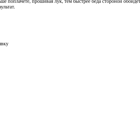
ьше поплачете, прошивая лук, тем быстрее беда стороной обойде
ультат.
явку