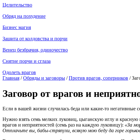
Целительство
Обряд на похудение
Бизнес магия
Защита от колдовства и порчи
Венец безбрачия, одиночество
Снятие порчи и сглаза
Одолеть врагов
Главная
/
Обряды и заговоры
/
Против врагов, соперников
/ Заг
Заговор от врагов и неприятн
Если в вашей жизни случилась беда или какие-то негативные со
Нужно взять семь мелких луковиц, цыганскую иглу и красную н
врагов и неприятностей (семь раз на каждую луковицу):
«За мор
Отплачьте вы, бабы-стряпухи, всякую мою беду да горе горькое