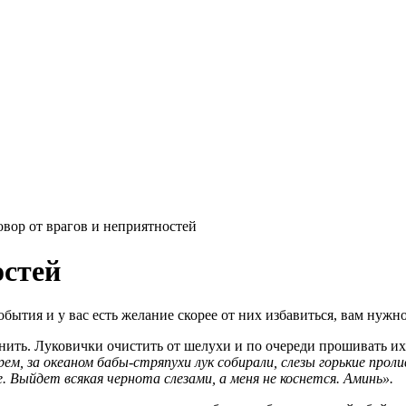
овор от врагов и неприятностей
остей
бытия и у вас есть желание скорее от них избавиться, вам нужно
ить. Луковички очистить от шелухи и по очереди прошивать их 
ем, за океаном бабы-стряпухи лук собирали, слезы горькие проли
. Выйдет всякая чернота слезами, а меня не коснется. Аминь».