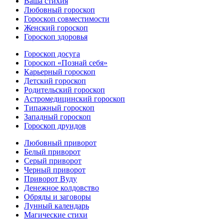
Ваша стихия
Любовный гороскоп
Гороскоп совместимости
Женский гороскоп
Гороскоп здоровья
Гороскоп досуга
Гороскоп «Познай себя»
Карьерный гороскоп
Детский гороскоп
Родительский гороскоп
Астромедицинский гороскоп
Типажный гороскоп
Западный гороскоп
Гороскоп друидов
Любовный приворот
Белый приворот
Серый приворот
Черный приворот
Приворот Вуду
Денежное колдовство
Обряды и заговоры
Лунный календарь
Магические стихи