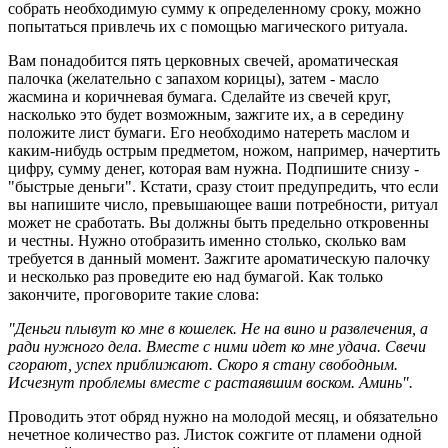
собрать необходимую сумму к определенному сроку, можно
попытаться привлечь их с помощью магического ритуала.
Вам понадобится пять церковных свечей, ароматическая
палочка (желательно с запахом корицы), затем - масло
жасмина и коричневая бумага. Сделайте из свечей круг,
насколько это будет возможным, зажгите их, а в середину
положите лист бумаги. Его необходимо натереть маслом и
каким-нибудь острым предметом, ножом, например, начертить
цифру, сумму денег, которая вам нужна. Подпишите снизу -
"быстрые деньги". Кстати, сразу стоит предупредить, что если
вы напишите число, превышающее ваши потребности, ритуал
может не сработать. Вы должны быть предельно откровенны
и честны. Нужно отобразить именно столько, сколько вам
требуется в данный момент. Зажгите ароматическую палочку
и несколько раз проведите ею над бумагой. Как только
закончите, проговорите такие слова:
"Деньги плывут ко мне в кошелек. Не на вино и развлечения, а
ради нужного дела. Вместе с ними идет ко мне удача. Свечи
сгорают, успех приближают. Скоро я стану свободным.
Исчезнут проблемы вместе с растаявшим воском. Аминь".
Проводить этот обряд нужно на молодой месяц, и обязательно
нечетное количество раз. Листок сожгите от пламени одной