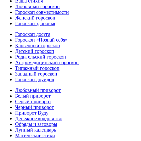
Ваша стихия
Любовный гороскоп
Гороскоп совместимости
Женский гороскоп
Гороскоп здоровья
Гороскоп досуга
Гороскоп «Познай себя»
Карьерный гороскоп
Детский гороскоп
Родительский гороскоп
Астромедицинский гороскоп
Типажный гороскоп
Западный гороскоп
Гороскоп друидов
Любовный приворот
Белый приворот
Серый приворот
Черный приворот
Приворот Вуду
Денежное колдовство
Обряды и заговоры
Лунный календарь
Магические стихи