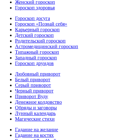
Женский гороскоп
Гороскоп здоровья
Гороскоп досуга
Гороскоп «Познай себя»
Карьерный гороскоп
Детский гороскоп
Родительский гороскоп
Астромедицинский гороскоп
Типажный гороскоп
Западный гороскоп
Гороскоп друидов
Любовный приворот
Белый приворот
Серый приворот
Черный приворот
Приворот Вуду
Денежное колдовство
Обряды и заговоры
Лунный календарь
Магические стихи
Гадание на желание
Гадание на костях