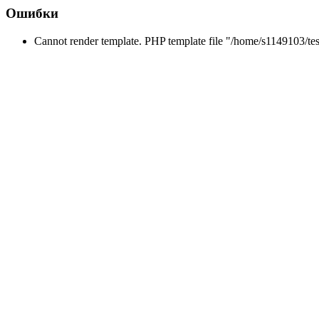
Ошибки
Cannot render template. PHP template file "/home/s1149103/tes