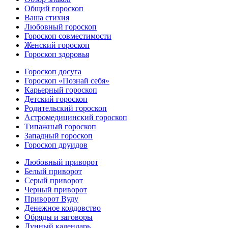
Общий гороскоп
Ваша стихия
Любовный гороскоп
Гороскоп совместимости
Женский гороскоп
Гороскоп здоровья
Гороскоп досуга
Гороскоп «Познай себя»
Карьерный гороскоп
Детский гороскоп
Родительский гороскоп
Астромедицинский гороскоп
Типажный гороскоп
Западный гороскоп
Гороскоп друидов
Любовный приворот
Белый приворот
Серый приворот
Черный приворот
Приворот Вуду
Денежное колдовство
Обряды и заговоры
Лунный календарь